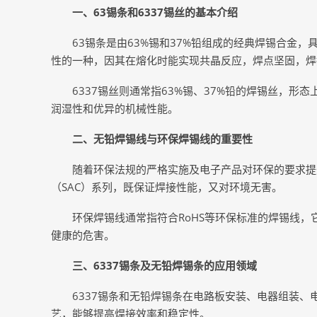
一、63锡条和6337锡丝的基本介绍
63锡条是由63%锡和37%铅组成的经典焊锡合金，
性的一种，因其在熔化时能实现共晶反应，焊点坚固，焊
6337锡丝则通常指63%锡、37%铅的焊锡丝，
润湿性和优异的机械性能。
二、无铅焊锡线与环保焊锡线的重要性
随着环保法规的严格实施及电子产品对环保的要求提
（SAC）系列，既保证焊接性能，又对环境无害。
环保焊锡线通常指符合RoHS等环保标准的焊锡线
健康的危害。
三、6337锡条及无铅焊锡条的应用领域
6337锡条和无铅焊锡条在电路板安装、电器组装
艺，能够提高焊接效率和稳定性。