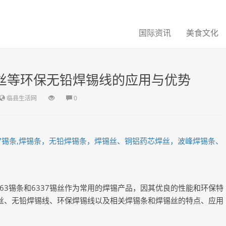
国际资讯
美食文化
锡丝等环保无铅焊锡线的应用与优势
临县生活网
0
337锡条,焊锡条，无铅焊锡条，焊锡丝、铜铝药芯焊丝，波峰焊锡条、
3锡条和6337锡丝作为常用的焊锡产品，因其优良的性能和环保特
锡丝、无铅焊锡线、环保焊锡线以及相关焊锡条和焊锡丝的特点、应用