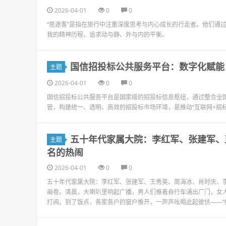
2026-04-01
0
0
“思途客”是指在旅行中注重深度思考与内心成长的行走者。他们通
我的精神历程，追求动与静、外与内的平衡。
国信招投标公共服务平台：数字化赋能
主题
2026-04-01
0
0
国信招投标公共服务平台是国家级的招投标信息枢纽，通过整合全
管，构建统一、透明、高效的招投标市场环境，是推动“互联网+招
五十年代家属大院：李红军、张建军、
主题
名的热闹
2026-04-01
0
0
五十年代家属大院：李红军、张建军、王秀英、周海冰、肖时庆、
画卷。清晨，大喇叭里响起广播，男人们推着自行车涌出厂门，女
打闹。到了饭点，各家各户的窗户推开，一声声吆喝此起彼伏——“红军