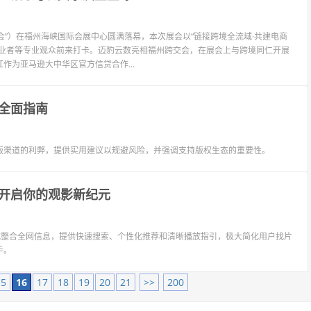
交会”）在福州海峡国际会展中心圆满落幕，本次展会以“链接跨境全流域·共建电商
从业者等专业观众前来打卡。迈豹云数亮相福州跨交会，在展会上与跨境同仁开展
为亚马逊大中华区官方信贷合作...
全面指南
版渠道的利弊，提供实用建议以规避风险，并强调支持版权生态的重要性。
开启你的观影新纪元
式整合全网信息，提供快速搜索、个性化推荐和清晰播放指引，极大简化用户找片
手。
15
16
17
18
19
20
21
>>
200