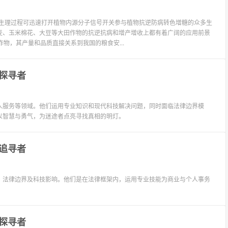
多生理过程可迅速打开植物内源分子信号开关参与植物抗逆防病转色增糖的众多生
麦、玉米棉花、大豆等大田作物的抗逆抗病和增产增收上都有着广阔的应用前景
物，其产量和品质直接关系到我国的粮食安...
探寻者
人服务等领域。他们运用专业知识和现代科技解决问题，同时面临法律边界模
以智慧与勇气，为迷途者点亮寻找真相的明灯。
追寻者
、法律边界及科技影响。他们是在法律框架内，运用专业技能为商业与个人事务
探寻者