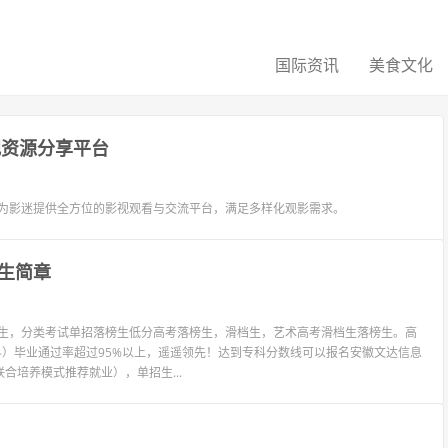
国际资讯
美食文化
视资源分享平台
，为影迷提供全方位的影视观看与交流平台，满足多样化观影需求。
生简章
招生，分类考试单招落榜生低分高考落榜生，滑档生，艺术高考滑档生落榜生。高
点本科）毕业通过率超过95%以上，遥遥领先！达到专科分数线可以报名安徽文达信息
培养模式推荐就业），单招生...