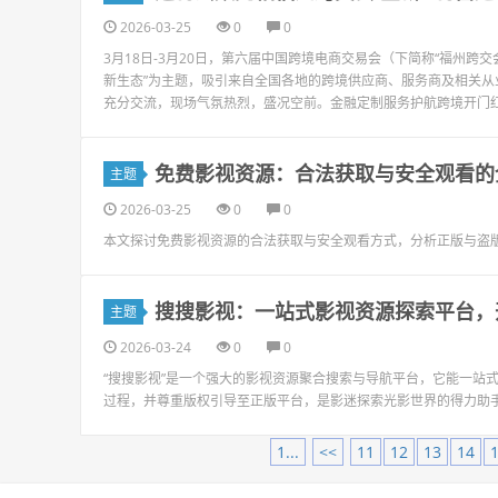
2026-03-25
0
0
3月18日-3月20日，第六届中国跨境电商交易会（下简称“福州跨
新生态”为主题，吸引来自全国各地的跨境供应商、服务商及相关
充分交流，现场气氛热烈，盛况空前。金融定制服务护航跨境开门红作
免费影视资源：合法获取与安全观看的
主题
2026-03-25
0
0
本文探讨免费影视资源的合法获取与安全观看方式，分析正版与盗
搜搜影视：一站式影视资源探索平台，
主题
2026-03-24
0
0
“搜搜影视”是一个强大的影视资源聚合搜索与导航平台，它能一站
过程，并尊重版权引导至正版平台，是影迷探索光影世界的得力助
1...
<<
11
12
13
14