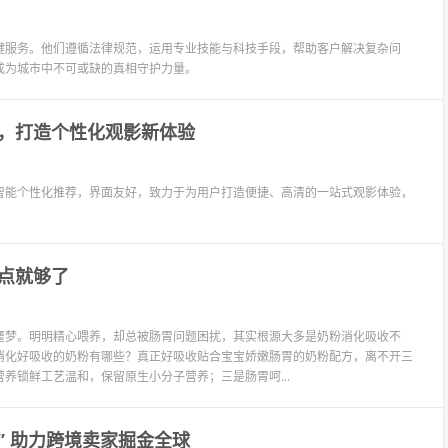
键服务。他们遵循法律规范，运用专业技能与科技手段，帮助客户解决复杂问
成为城市中不可或缺的真相守护力量。
，打造个性化观影新体验
智能个性化推荐，界面友好，致力于为用户打造便捷、高清的一站式观影体验，
点就够了
噩梦。明明精心喂养，却总被肠胃问题困扰，其实根源大多是奶粉消化吸收不
消化好吸收的奶粉有哪些？真正好吸收贴合宝宝娇嫩肠胃的奶粉配方，离不开三
养锁鲜工艺温和，保留原生小分子营养；三是肠胃呵...
” 助力跨境卖家掘金全球