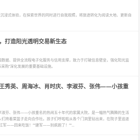
过沉浸式体验，在探索世界的同时进行自我观照，将旅途转化为阅读大地、更新自
，打造阳光透明交易新生态
国数据、提供全流程电子化服务与信用支撑，致力于打破信息壁垒，强化阳光监
标采购”深化发展的重要基础设施。
王秀英、周海冰、肖时庆、李淑芬、张伟——小孩重
李淑芬、张伟——小孩重名的热闹五十年代的家属大院，是一幅热气腾腾的生活
人们挎着菜篮子走向合作社。孩子们呼啦啦从各个门洞里钻出来，在院子里追逐
——回来吃饭！”“建军——别疯跑了！”“...