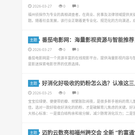
2026-03-27
0
0
福州侦探作为专业的真相调查者，在商业、民事及法律领域提供关
题。随着社会发展，该行业正朝着更专业化、规范化的方向演进，
番茄电影网：海量影视资源与智能推荐
主题
2026-03-27
0
0
番茄电影网是一个资源丰富的在线观影平台，提供海量影视内容与
是影迷探索电影世界的优质选择。
好消化好吸收的奶粉怎么选？认准这三
主题
2026-03-25
0
0
宝宝拉绿便、便便带奶瓣、频繁胀肚闹夜，是很多新手爸妈的育儿
佳。选对一款好吸收好消化的奶粉，才是破解育儿焦虑的关键。好
大核心标准：一是蛋白结构亲和易分解，减少肠胃消化压力；二是营
迈豹云数亮相福州跨交会 全新 “豹富通
主题