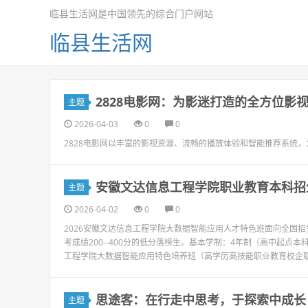
临县生活网是中国领先的综合门户网站
临县生活网
2828电影网：为影迷打造的全方位影
主题
2026-04-03
0
0
2828电影网以丰富的影视资源、流畅的播放体验和智能推荐系统
安徽文达信息工程学院职业教育本科招
主题
2026-04-02
0
0
2026安徽文达信息工程学院大数据智能应用人才特色班面向全国
考成绩200--400分的低分落榜生。基本学制：4年制（高中起
工程学院大数据智能应用特色培养班（高学历高技能职业教育校企联合
思途客：在行走中思考，于探索中成长
主题