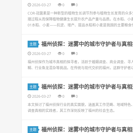
2026-03-27
0
0
COR-冠菌素是一种新型的植物生长调节剂参与植物生长发育的众
理过程从而保障植物健康生长提升农产品产量与品质。在水稻、小
01水稻、小麦——抗逆、增产、提品水稻和小麦是我国的主要粮食作
福州侦探：迷雾中的城市守护者与真相
主题
2026-03-27
0
0
福州侦探作为城市真相的探寻者，活跃于婚姻调查、商业调查、寻
糊、行业鱼龙混杂等挑战。在传统与现代交织的福州，这群守护者
福州侦探：迷雾中的城市守护者与真相
主题
2026-03-27
0
0
本文探讨了福州侦探行业的真实面貌，涵盖其工作范畴、地域特色
调查真相的实践者，其工作深刻反映了福州的社会生态。
福州侦探：迷雾中的城市守护者与真相
主题